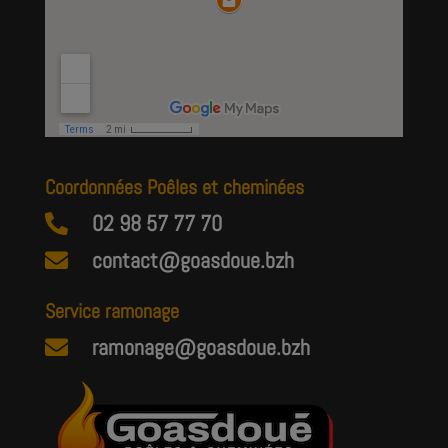
Coordonnées Poêles et cheminées
02 98 57 77 70

contact@goasdoue.bzh

Service ramonage
ramonage@goasdoue.bzh
