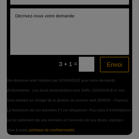
=
3 + 1
Envoi
Vos données sont traitées par GOASDOUÉ pour votre demande
d’information. Les seuls destinataires sont SARL GOASDOUE et son
sous-traitant en charge de la gestion du serveur web (IONOS – France).
La fourniture de ces
données (*) est
obligatoire. Pour plus d’informations
sur le traitement de vos données et l’exercice de vos droits, reportez-
vous à notre
politique de confidentialité