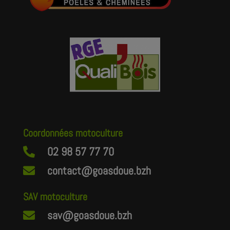
Coordonnées motoculture
02 98 57 77 70

contact@goasdoue.bzh

SAV motoculture
sav@goasdoue.bzh
