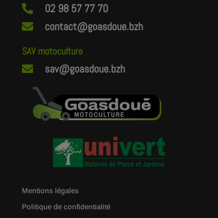
02 98 57 77 70

contact@goasdoue.bzh

SAV motoculture
sav@goasdoue.bzh

Mentions légales
Politique de confidentialité