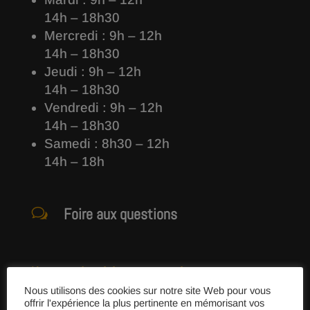
14h – 18h30
Mercredi : 9h – 12h
14h – 18h30
Jeudi : 9h – 12h
14h – 18h30
Vendredi : 9h – 12h
14h – 18h30
Samedi : 8h30 – 12h
14h – 18h
Foire aux questions
w
Nous rendre visite en magasin
Nous utilisons des cookies sur notre site Web pour vous
2 chemin de Prat Hir - 29510 BRIEC

offrir l'expérience la plus pertinente en mémorisant vos