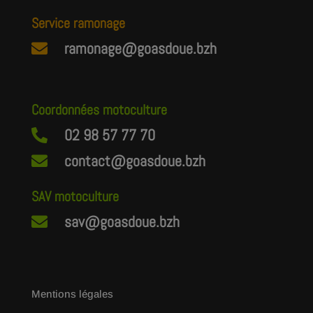
Service ramonage
ramonage@goasdoue.bzh

Coordonnées motoculture
02 98 57 77 70

contact@goasdoue.bzh

SAV motoculture
sav@goasdoue.bzh

Mentions légales